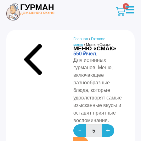
ГУРМАН
0
ДОМАШНЯЯ КУХНЯ
Главная
/
Готовое
меню
/ Меню «Смак»
МЕНЮ «СМАК»
550
₽
/чел.
Для истинных
гурманов. Меню,
включающее
разнообразные
блюда, которые
удовлетворят самые
изысканные вкусы и
оставят приятные
воспоминания.
-
+